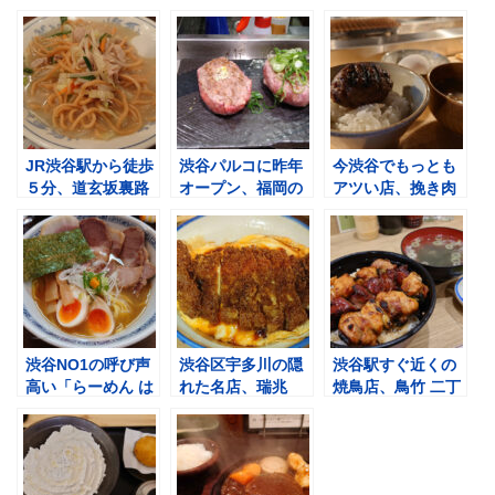
JR渋谷駅から徒歩
渋谷パルコに昨年
今渋谷でもっとも
５分、道玄坂裏路
オープン、福岡の
アツい店、挽き肉
地の台湾料理 麗郷
人気鉄板焼き店
と米 渋谷店をラン
渋谷店 ランチ帯
「極味や 渋谷パル
チ訪問！ ハンバー
は相席必至の人気
コ店」へ 二種の
グ3つでご飯3杯が
店で頂く、豚肉細
絶品ハンバーグを
進む、至高の焼き
切りそば＆焼売
自分で焼き上げ？
たてハンバーグ
極み＆神戸牛ハン
バーグ200ｇを食
渋谷NO1の呼び声
べてみた
渋谷区宇多川の隠
渋谷駅すぐ近くの
高い「らーめん は
れた名店、瑞兆
焼鳥店、鳥竹 二丁
やし」を初訪問 行
甘辛ダレがご飯と
目店をランチ訪
列必至の人気店で
の一体感を産む唯
問 大ぶりな串3本
頂く、焼豚らーめ
一無二のカツ丼
入りの焼鳥丼
ん