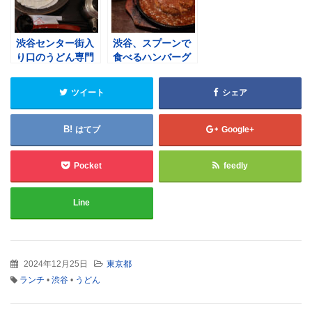
渋谷センター街入
渋谷、スプーンで
り口のうどん専門
食べるハンバーグ
店 山下本気うどん
まーさんの家の30
で頂く、白い明太
食限定 石垣牛ハン
ツイート
シェア
クリームチーズう
バーグ
どん
はてブ
Google+
Pocket
feedly
Line
2024年12月25日
東京都
ランチ
•
渋谷
•
うどん